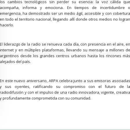
los cambios tecnológicos sin perder su esencia: la voz cálida qu
acompaña, informa y emociona. En tiempos de incertidumbre 
emergencia, ha demostrado ser un medio ágil, accesible y con cobertur
en todo el territorio nacional, llegando allí donde otros medios no logra
hacerlo.
El liderazgo de la radio se renueva cada día, con presencia en el aire, e
internet y en múltiples plataformas, llevando su mensaje a millones d
argentinos desde los grandes centros urbanos hasta los rincones má
alejados del país.
En este nuevo aniversario, ARPA celebra junto a sus emisoras asociada
y sus oyentes, ratificando su compromiso con el futuro de l
radiodifusión y con el impulso de una radio innovadora, vigente, creativ
y profundamente comprometida con su comunidad.