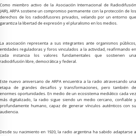
Como miembro activo de la Asociación Internacional de Radiodifusió
(AIR), ARPA sostiene un compromiso permanente con la protección de lo
derechos de los radiodifusores privados, velando por un entorno qu
garantiza la libertad de expresión y el pluralismo en los medios.
La asociación representa a sus integrantes ante organismos públicos
entidades reguladoras y foros vinculados a la actividad, reafirmando e
cada instancia los valores fundamentales que sostienen un
radiodifusión libre, democrática y federal.
Este nuevo aniversario de ARPA encuentra a la radio atravesando un
etapa de grandes desafíos y transformaciones, pero también d
enormes oportunidades. En medio de un ecosistema mediático cada ve
más digitalizado, la radio sigue siendo un medio cercano, confiable 
profundamente humano, capaz de generar vínculos auténticos con s
audiencia.
Desde su nacimiento en 1920, la radio argentina ha sabido adaptarse 