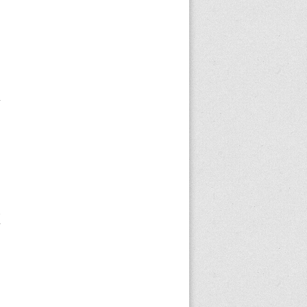
n
s
e
,
n
a
a
e
z
y
u
a