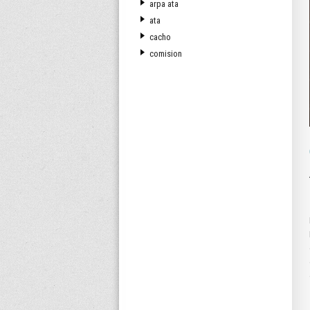
arpa ata
ata
cacho
comision