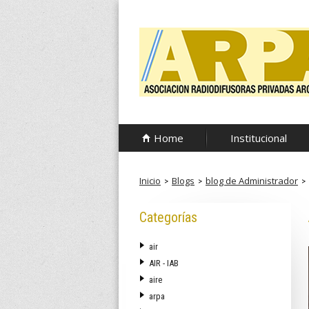
Pasar
al
contenido
principal
A
Home
Institucional
R
P
Inicio
Blogs
blog de Administrador
A
Categorías
air
AIR - IAB
aire
arpa