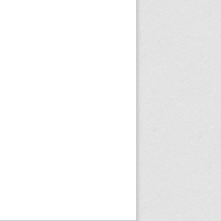
e
o
a
n
n
e
s
s
a
a