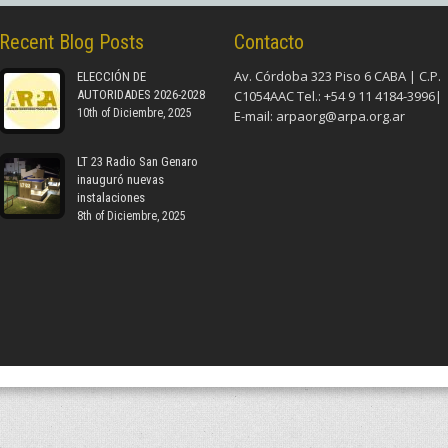
Recent Blog Posts
Contacto
Av. Córdoba 323 Piso 6 CABA | C.P.
ELECCIÓN DE
AUTORIDADES 2026-2028
C1054AAC Tel.: +54 9 11 4184-3996|
10th of Diciembre, 2025
E-mail:
arpaorg@arpa.org.ar
LT 23 Radio San Genaro
inauguró nuevas
instalaciones
8th of Diciembre, 2025