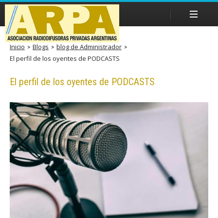
Pasar
al
contenido
principal
Inicio
Blogs
blog de Administrador
El perfil de los oyentes de PODCASTS
A
El perfil de los oyentes de PODCASTS
R
P
A